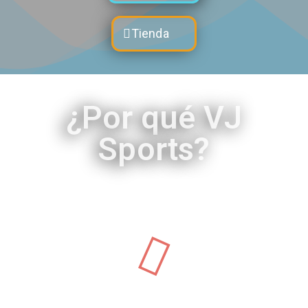
Tienda
¿Por qué VJ
Sports?
Somos una marca 100% Colombiana
dedicada desde el 2008 a ayudar a